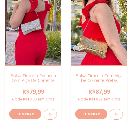
Bolsa Tiracolo Pequena
Bolsa Tiracolo Com Alça
Com Alça De Corrente
De Corrente Preta/
Dourada
R$79,99
R$87,99
6
x de
R$13,33
sem juros
6
x de
R$14,67
sem juros
COMPRAR
COMPRAR