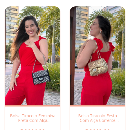
Bolsa Tiracolo Feminina
Bolsa Tiracolo Festa
Preta Com Alça
Com Alça Corrente
Corrente
Preta/ Dourada