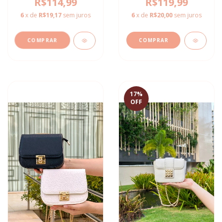
R$114,99
R$119,99
6
x de
R$19,17
sem juros
6
x de
R$20,00
sem juros
COMPRAR
17
%
OFF