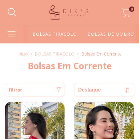
0
BOLSAS TIRACOLO
BOLSAS DE OMBRO
Início
>
BOLSAS TIRACOLO
>
Bolsas Em Corrente
Bolsas Em Corrente
Filtrar